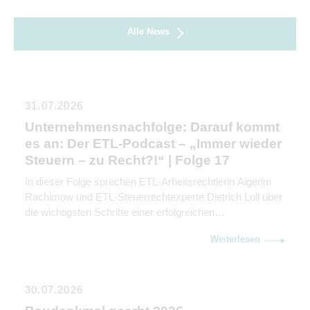
Alle News
31.07.2026
Unternehmensnachfolge: Darauf kommt
es an: Der ETL-Podcast – „Immer wieder
Steuern – zu Recht?!“ | Folge 17
In dieser Folge sprechen ETL-Arbeitsrechtlerin Aigerim
Rachimow und ETL-Steuerrechtexperte Dietrich Loll über
die wichtigsten Schritte einer erfolgreichen
Unternehmensnachfolge. Sie erklären, warum
Weiterlesen
Kommunikation genauso wichtig ist wie rechtliche und
steuerliche Gestaltung.
30.07.2026