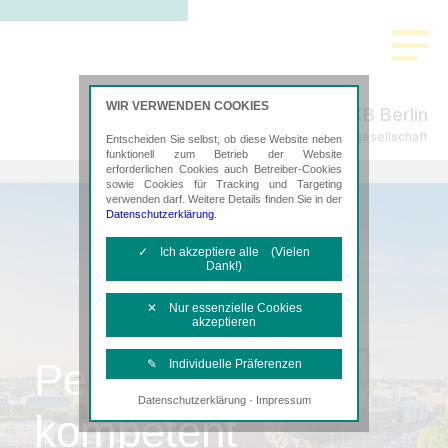
WIR VERWENDEN COOKIES
AKB Berlin
Steuerberatungsgesellschaft
Entscheiden Sie selbst, ob diese Website neben
funktionell zum Betrieb der Website
erforderlichen Cookies auch Betreiber-Cookies
sowie Cookies für Tracking und Targeting
verwenden darf. Weitere Details finden Sie in der
Datenschutzerklärung
.
✓ Ich akzeptiere alle (Vielen
Dank!)
✕ Nur essenzielle Cookies
akzeptieren
Persönlich,
✎ Individuelle Präferenzen
·
Datenschutzerklärung
Impressum
Notwendige Cookies
kompetent
Diese Cookies sind erforderlich, um die
grundlegende Funktionalität der Website